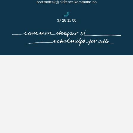
postmottak@birkenes.kommune.no
37 28 15 00