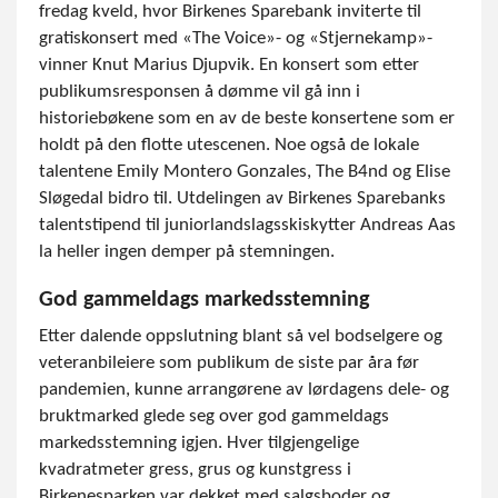
fredag kveld, hvor Birkenes Sparebank inviterte til
gratiskonsert med «The Voice»- og «Stjernekamp»-
vinner Knut Marius Djupvik. En konsert som etter
publikumsresponsen å dømme vil gå inn i
historiebøkene som en av de beste konsertene som er
holdt på den flotte utescenen. Noe også de lokale
talentene Emily Montero Gonzales, The B4nd og Elise
Sløgedal bidro til. Utdelingen av Birkenes Sparebanks
talentstipend til juniorlandslagsskiskytter Andreas Aas
la heller ingen demper på stemningen.
God gammeldags markedsstemning
Etter dalende oppslutning blant så vel bodselgere og
veteranbileiere som publikum de siste par åra før
pandemien, kunne arrangørene av lørdagens dele- og
bruktmarked glede seg over god gammeldags
markedsstemning igjen. Hver tilgjengelige
kvadratmeter gress, grus og kunstgress i
Birkenesparken var dekket med salgsboder og