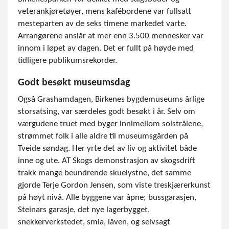
veterankjøretøyer, mens kafébordene var fullsatt
mesteparten av de seks timene markedet varte.
Arrangørene anslår at mer enn 3.500 mennesker var
innom i løpet av dagen. Det er fullt på høyde med
tidligere publikumsrekorder.
Godt besøkt museumsdag
Også Grashamdagen, Birkenes bygdemuseums årlige
storsatsing, var særdeles godt besøkt i år. Selv om
værgudene truet med byger innimellom solstrålene,
strømmet folk i alle aldre til museumsgården på
Tveide søndag. Her yrte det av liv og aktivitet både
inne og ute. AT Skogs demonstrasjon av skogsdrift
trakk mange beundrende skuelystne, det samme
gjorde Terje Gordon Jensen, som viste treskjærerkunst
på høyt nivå. Alle byggene var åpne; bussgarasjen,
Steinars garasje, det nye lagerbygget,
snekkerverkstedet, smia, låven, og selvsagt